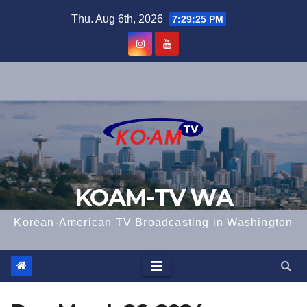
Skip
Thu. Aug 6th, 2026
7:29:26 PM
to
content
KOAM-TV WA
Korean-American TV Broadcasting in Washington