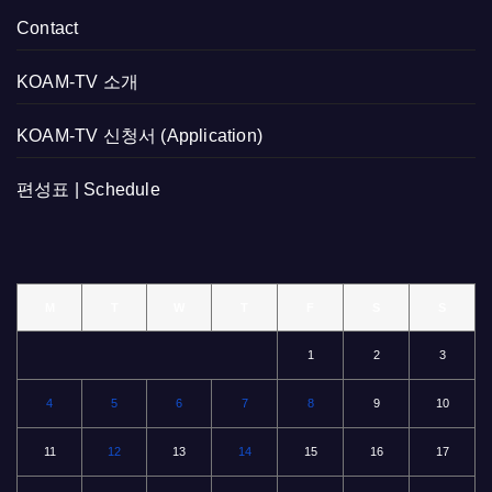
Contact
KOAM-TV 소개
KOAM-TV 신청서 (Application)
편성표 | Schedule
M
T
W
T
F
S
S
1
2
3
4
5
6
7
8
9
10
11
12
13
14
15
16
17