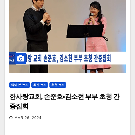
많이 본 뉴스
최신 뉴스
추천 뉴스
한사랑교회, 손준호•김소현 부부 초청 간
증집회
MAR 26, 2024