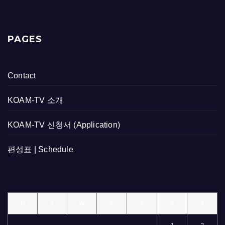
PAGES
Contact
KOAM-TV 소개
KOAM-TV 신청서 (Application)
편성표 | Schedule
M
T
W
T
F
S
S