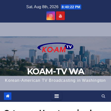
Skip
Sat. Aug 8th, 2026
8:40:23 PM
to
content
KOAM-TV WA
Korean-American TV Broadcasting in Washington