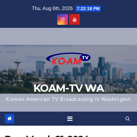
Skip
Thu. Aug 6th, 2026
7:22:18 PM
to
content
KOAM-TV WA
Korean-American TV Broadcasting in Washington