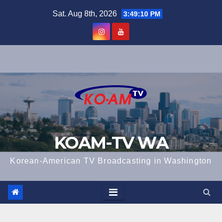
Skip
Sat. Aug 8th, 2026
3:49:11 PM
to
content
KOAM-TV WA
Korean-American TV Broadcasting in Washington