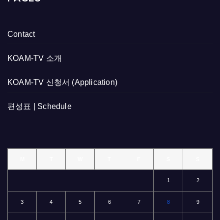
Contact
KOAM-TV 소개
KOAM-TV 신청서 (Application)
편성표 | Schedule
M
T
W
T
F
S
S
1
2
3
4
5
6
7
8
9