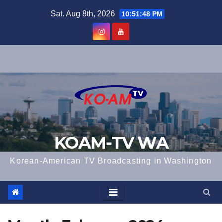
Skip
Sat. Aug 8th, 2026
10:51:49 PM
to
content
KOAM-TV WA
Korean-American TV Broadcasting in Washington