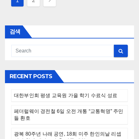
Posts
1
2
navigation
검색
RECENT POSTS
대한부인회 평생 교육원 가을 학기 수료식 성료
페더럴웨이 경전철 6일 오전 개통 “교통혁명” 주민
들 환호
광복 80주년 나래 공연, 18회 미주 한인의날 리셉