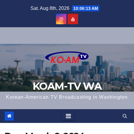
Skip
Sat. Aug 8th, 2026
10:06:14 AM
to
content
KOAM-TV WA
Korean-American TV Broadcasting in Washington