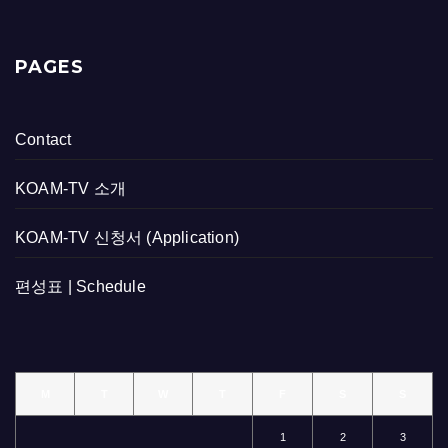
PAGES
Contact
KOAM-TV 소개
KOAM-TV 신청서 (Application)
편성표 | Schedule
M
T
W
T
F
S
S
1
2
3