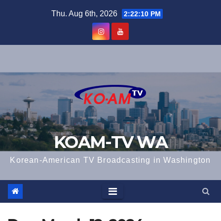
Skip
Thu. Aug 6th, 2026
2:22:11 PM
to
content
KOAM-TV WA
Korean-American TV Broadcasting in Washington