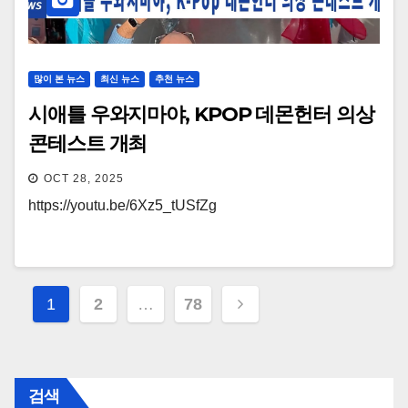
많이 본 뉴스
최신 뉴스
추천 뉴스
시애틀 우와지마야, KPOP 데몬헌터 의상
콘테스트 개최
OCT 28, 2025
https://youtu.be/6Xz5_tUSfZg
Posts
1
2
…
78
navigation
검색