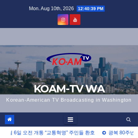
Skip
Mon. Aug 10th, 2026
12:40:41 PM
to
content
KOAM-TV WA
Korean-American TV Broadcasting in Washington
통 “교통혁명” 주민들 환호
광복 80주년 나래 공연, 18회