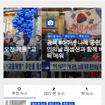
많이 본 뉴스
최신 뉴스
추천 뉴스
광복 80주년 나래 공연, 18회 미주 한
인의날 리셉션과 함께 베나로야 홀 가
득 메워
DEC 2, 2025
추천 뉴스
많이 본 뉴스
핫 뉴스
많이 본 뉴스
최신 뉴스
추천 뉴스