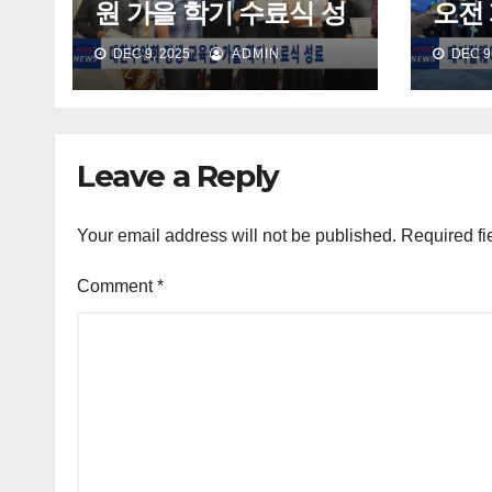
원 가을 학기 수료식 성
오전 
료
주민
DEC 9, 2025
ADMIN
DEC 9,
Leave a Reply
Your email address will not be published.
Required fi
Comment
*