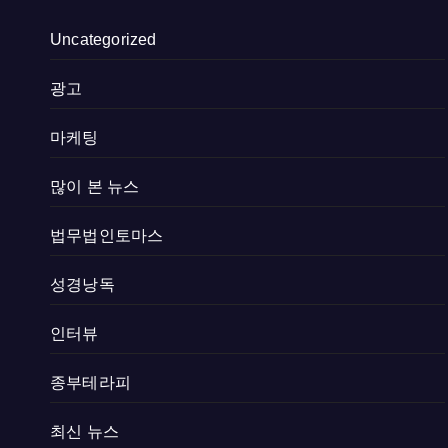
Uncategorized
광고
마케팅
많이 본 뉴스
법무법인토마스
성경낭독
인터뷰
종부테라피
최신 뉴스