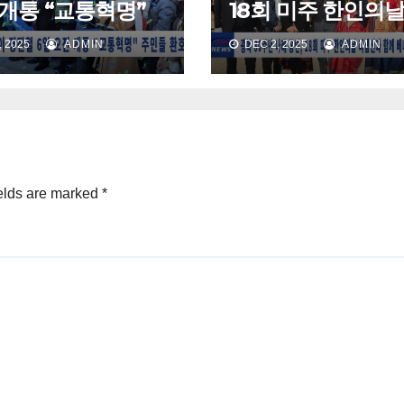
개통 “교통혁명”
18회 미주 한인의날
들 환호
셉션과 함께 베나
 2025
ADMIN
DEC 2, 2025
ADMIN
홀 가득 메워
elds are marked
*