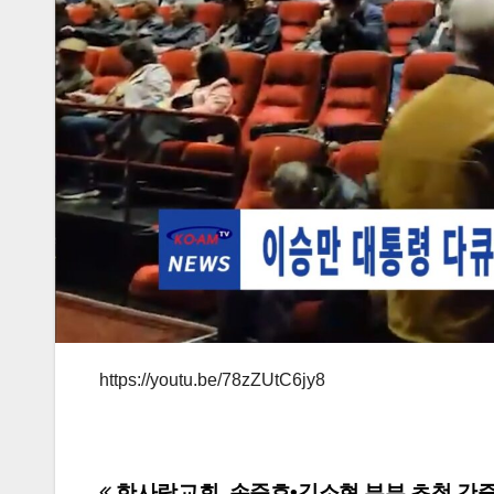
https://youtu.be/78zZUtC6jy8
한사랑교회, 손준호•김소현 부부 초청 간