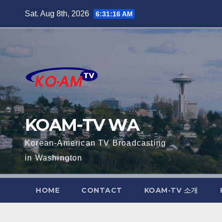
Skip
Sat. Aug 8th, 2026
6:31:17 AM
to
content
KOAM-TV WA
Korean-American TV Broadcasting
in Washington
HOME
CONTACT
KOAM-TV 소개