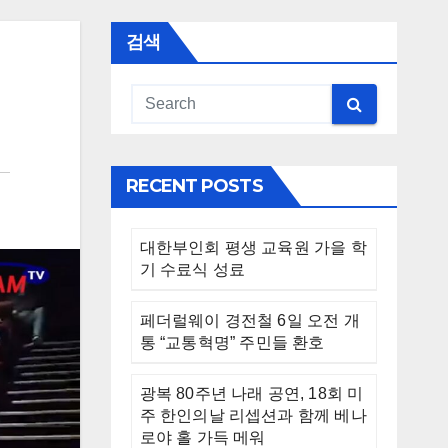
검색
RECENT POSTS
대한부인회 평생 교육원 가을 학
기 수료식 성료
페더럴웨이 경전철 6일 오전 개
통 “교통혁명” 주민들 환호
광복 80주년 나래 공연, 18회 미
주 한인의날 리셉션과 함께 베나
로야 홀 가득 메워