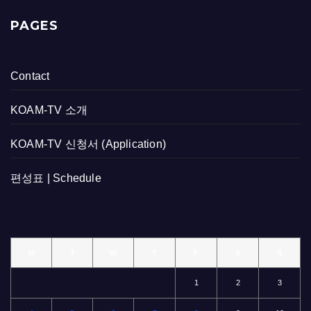
PAGES
Contact
KOAM-TV 소개
KOAM-TV 신청서 (Application)
편성표 | Schedule
M
T
W
T
F
S
S
1
2
3