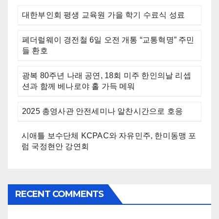
대한부인회 평생 교육원 가을 학기 수료식 성료
페더럴웨이 경전철 6일 오전 개통 “교통혁명” 주민
들 환호
광복 80주년 나래 공연, 18회 미주 한인의날 리셉
션과 함께 베나로야 홀 가득 메워
2025 총영사관 안전세미나 알찬시간으로 호응
시애틀 보수단체 KCPAC와 자유민주, 한미동맹 포
럼 국정현안 강연회
RECENT COMMENTS