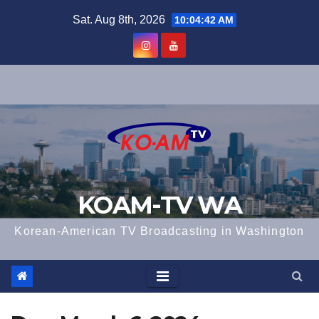
Skip
Sat. Aug 8th, 2026
10:04:42 AM
to
content
KOAM-TV WA
Korean-American TV Broadcasting in Washington