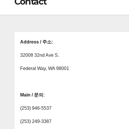
Contact
Address / 주소:
32008 32nd Ave S.
Federal Way, WA 98001
Main / 문의:
(253) 946-5537
(253) 249-3387