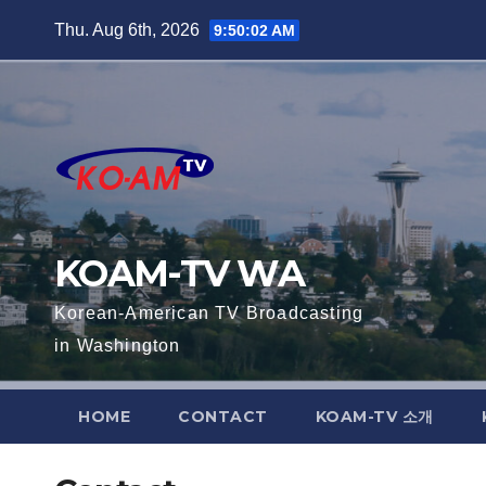
Skip
Thu. Aug 6th, 2026
9:50:03 AM
to
content
KOAM-TV WA
Korean-American TV Broadcasting
in Washington
HOME
CONTACT
KOAM-TV 소개