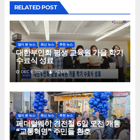
RELATED POST
많이 본 뉴스
최신 뉴스
추천 뉴스
대한부인회 평생 교육원 가을 학기
수료식 성료
DEC 9, 2025
ADMIN
많이 본 뉴스
최신 뉴스
추천 뉴스
페더럴웨이 경전철 6일 오전 개통
“교통혁명” 주민들 환호