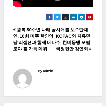
Post
광복 80주년 나래 공
시애틀 보수단체
연, 18회 미주 한인의
KCPAC와 자유민
navigation
날 리셉션과 함께 베나
주, 한미동맹 포럼
로야 홀 가득 메워
국정현안 강연회
By
admin