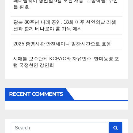
페더럴웨이 경전철 6일 오전 개통 “교통혁명” 주민
들 환호
광복 80주년 나래 공연, 18회 미주 한인의날 리셉
션과 함께 베나로야 홀 가득 메워
2025 총영사관 안전세미나 알찬시간으로 호응
시애틀 보수단체 KCPAC와 자유민주, 한미동맹 포
럼 국정현안 강연회
RECENT COMMENTS