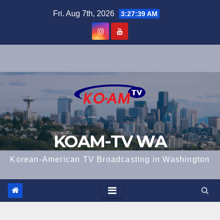
Skip
Fri. Aug 7th, 2026
3:27:40 AM
to
content
KOAM-TV WA
Korean-American TV Broadcasting in Washington