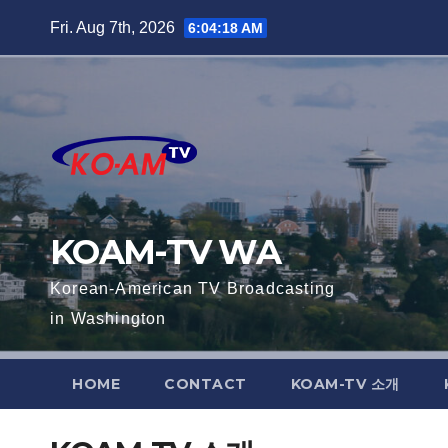
Skip
Fri. Aug 7th, 2026
6:04:18 AM
to
content
KOAM-TV WA
Korean-American TV Broadcasting
in Washington
HOME
CONTACT
KOAM-TV 소개