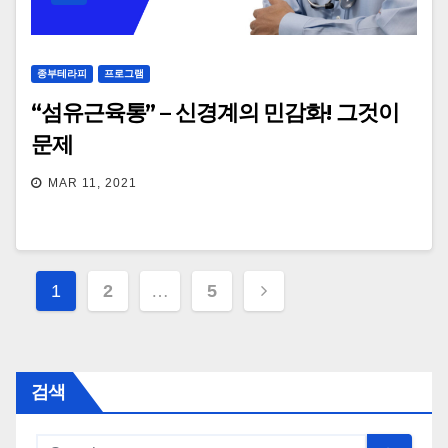
종부테라피
프로그램
“섬유근육통” – 신경계의 민감화! 그것이
문제
MAR 11, 2021
Posts
1
2
…
5
navigation
검색