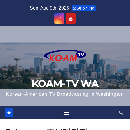
Skip
Sun. Aug 9th, 2026
5:56:57 PM
to
content
KOAM-TV WA
Korean-American TV Broadcasting in Washington