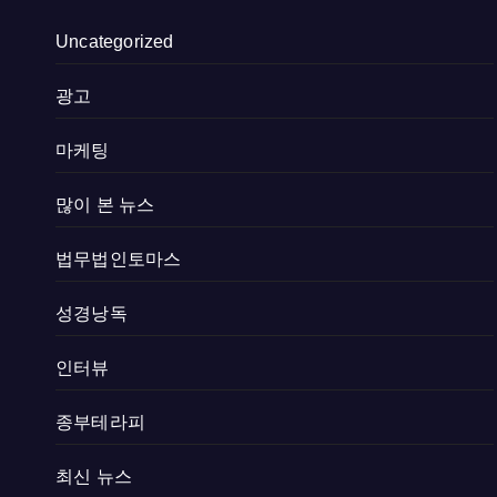
Uncategorized
광고
마케팅
많이 본 뉴스
법무법인토마스
성경낭독
인터뷰
종부테라피
최신 뉴스