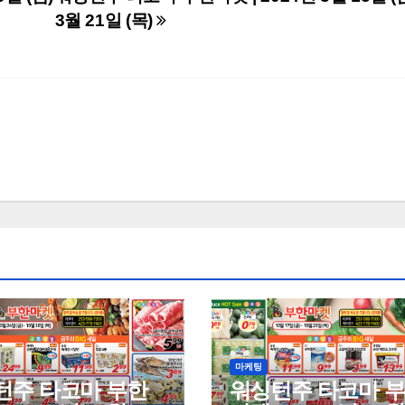
3월 21일 (목)
마케팅
턴주 타코마 부한
워싱턴주 타코마 