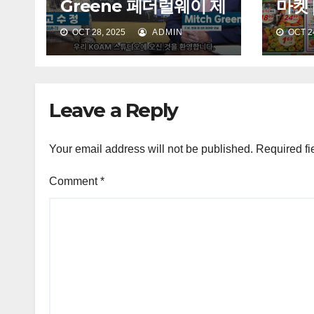
Greene 페더럴웨이 제
마켓 |
2번 재판관 후보
일 (금
OCT 28, 2025
ADMIN
OCT 24
Leave a Reply
Your email address will not be published.
Required fi
Comment
*