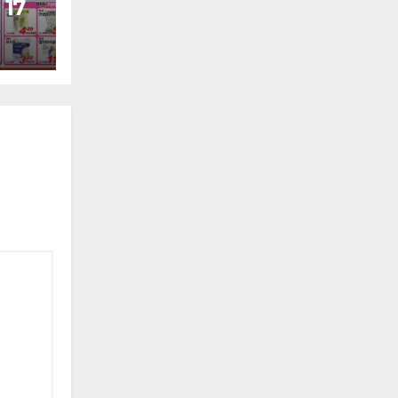
 17
 (목)