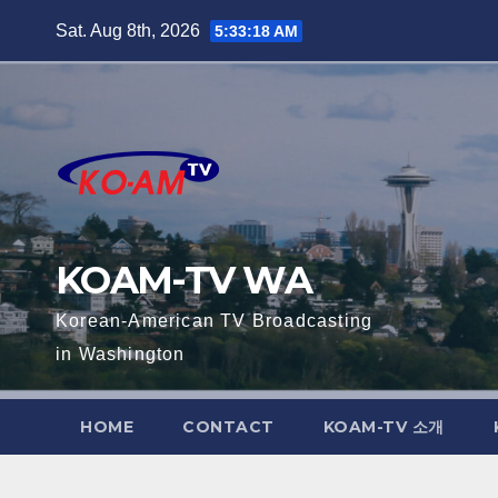
Skip
Sat. Aug 8th, 2026
5:33:19 AM
to
content
KOAM-TV WA
Korean-American TV Broadcasting
in Washington
HOME
CONTACT
KOAM-TV 소개