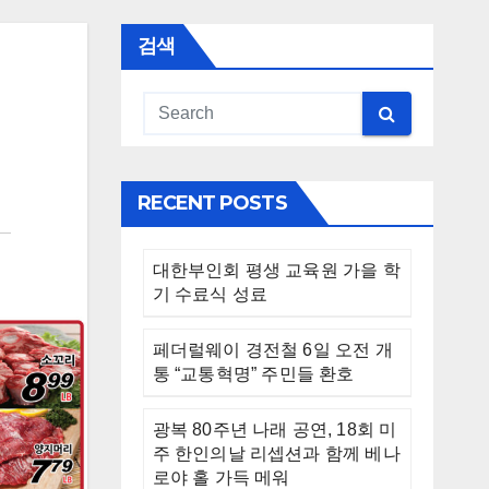
검색
RECENT POSTS
대한부인회 평생 교육원 가을 학
기 수료식 성료
페더럴웨이 경전철 6일 오전 개
통 “교통혁명” 주민들 환호
광복 80주년 나래 공연, 18회 미
주 한인의날 리셉션과 함께 베나
로야 홀 가득 메워