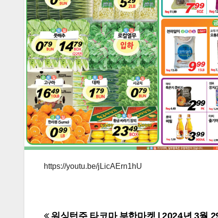
https://youtu.be/jLicAErn1hU
워싱턴주 타코마 부한마켓 | 2024년 3월 29