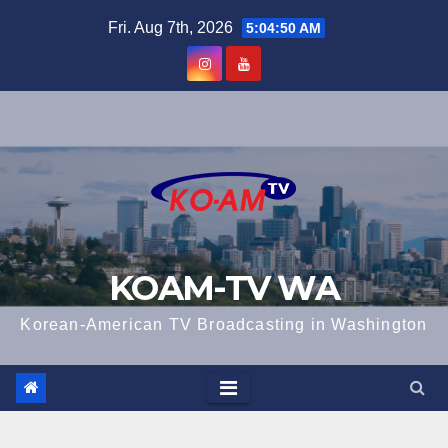
Skip
Fri. Aug 7th, 2026
5:04:51 AM
to
content
KOAM-TV WA
Korean-American TV Broadcasting in Washington