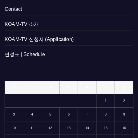
Contact
KOAM-TV 소개
KOAM-TV 신청서 (Application)
편성표 | Schedule
M
T
W
T
F
S
S
1
2
3
4
5
6
7
8
9
10
11
12
13
14
15
16