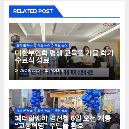
RELATED POST
많이 본 뉴스
최신 뉴스
추천 뉴스
대한부인회 평생 교육원 가을 학기
수료식 성료
DEC 9, 2025
ADMIN
많이 본 뉴스
최신 뉴스
추천 뉴스
페더럴웨이 경전철 6일 오전 개통
“교통혁명” 주민들 환호