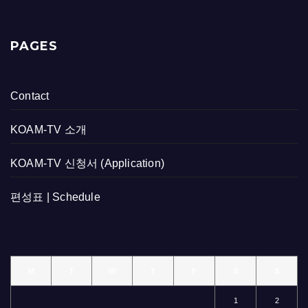
PAGES
Contact
KOAM-TV 소개
KOAM-TV 신청서 (Application)
편성표 | Schedule
M
T
W
T
F
S
S
1
2