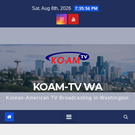
Skip
Sat. Aug 8th, 2026
7:35:57 PM
to
content
KOAM-TV WA
Korean-American TV Broadcasting in Washington