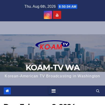
Skip
Thu. Aug 6th, 2026
8:50:05 AM
to
content
KOAM-TV WA
Korean-American TV Broadcasting in Washington