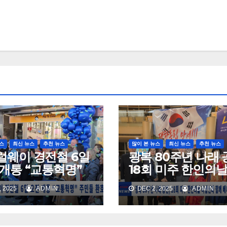
스
최신 뉴스
추천 뉴스
많이 본 뉴스
최신 뉴스
추천 뉴스
럴웨이 경전철 6일
광복 80주년 나래 
개통 “교통혁명”
18회 미주 한인의날
들 환호
셉션과 함께 베나
 2025
ADMIN
DEC 2, 2025
ADMIN
홀 가득 메워