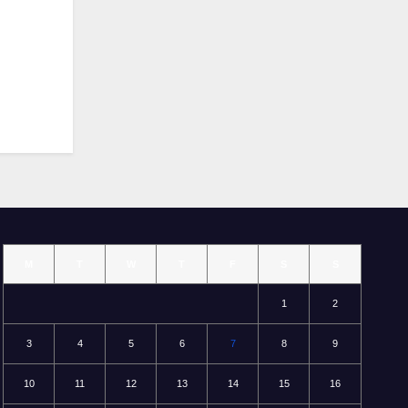
M
T
W
T
F
S
S
1
2
3
4
5
6
7
8
9
10
11
12
13
14
15
16