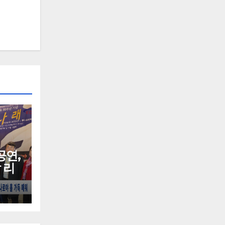
공연,
 리
로야