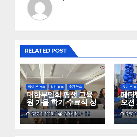
RELATED POST
많이 본 뉴스
최신 뉴스
추천 뉴스
많이 본 뉴
대한부인회 평생 교육
페더
원 가을 학기 수료식 성
오전 
료
주민
DEC 9, 2025
ADMIN
DEC 9,