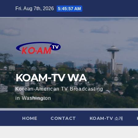
Skip
Fri. Aug 7th, 2026
5:45:58 AM
to
content
KOAM-TV WA
Korean-American TV Broadcasting
in Washington
HOME
CONTACT
KOAM-TV 소개