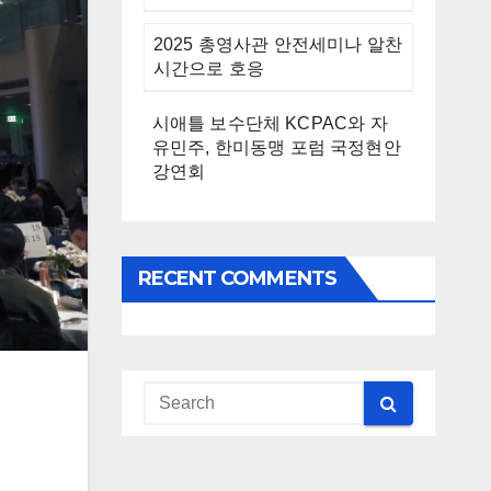
2025 총영사관 안전세미나 알찬
시간으로 호응
시애틀 보수단체 KCPAC와 자
유민주, 한미동맹 포럼 국정현안
강연회
RECENT COMMENTS