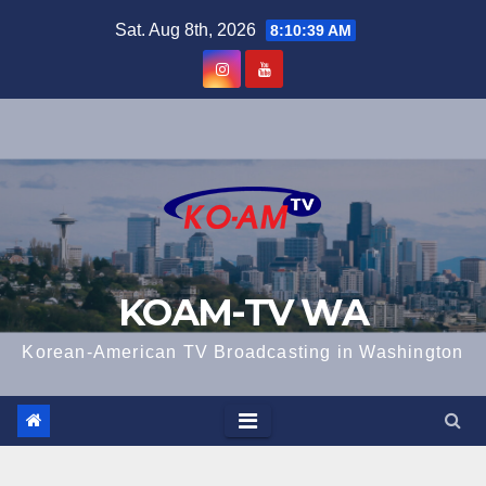
Skip
Sat. Aug 8th, 2026
8:10:40 AM
to
content
KOAM-TV WA
Korean-American TV Broadcasting in Washington