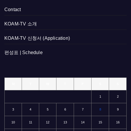
Contact
KOAM-TV 소개
KOAM-TV 신청서 (Application)
편성표 | Schedule
M
T
W
T
F
S
S
1
2
3
4
5
6
7
8
9
10
11
12
13
14
15
16