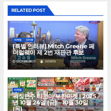
RELATED POST
마케팅
인터뷰
[특별 인터뷰] Mitch Greene 페
더럴웨이 제 2번 재판관 후보
OCT 28, 2025
ADMIN
마케팅
워싱턴주 타코마 부한마켓 | 2025
년 10월 24일 (금) – 10월 30일
(목)