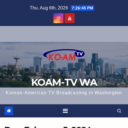
Skip
Thu. Aug 6th, 2026
7:26:45 PM
to
content
KOAM-TV WA
Korean-American TV Broadcasting in Washington