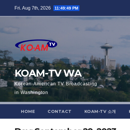
Skip
Fri. Aug 7th, 2026
11:49:49 PM
to
content
KOAM-TV WA
Korean-American TV Broadcasting
in Washington
HOME
CONTACT
KOAM-TV 소개