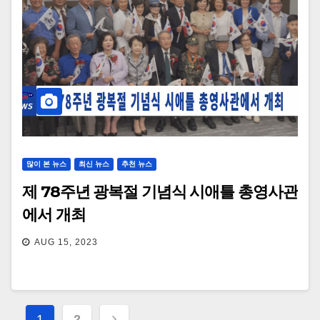
많이 본 뉴스
최신 뉴스
추천 뉴스
제 78주년 광복절 기념식 시애틀 총영사관
에서 개최
AUG 15, 2023
Posts
1
2