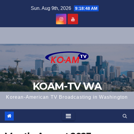
Skip
Sun. Aug 9th, 2026
9:18:49 AM
to
content
KOAM-TV WA
Korean-American TV Broadcasting in Washington