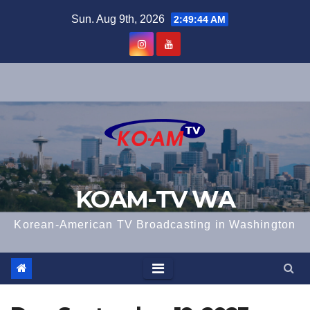
Skip
Sun. Aug 9th, 2026
2:49:45 AM
to
content
KOAM-TV WA
Korean-American TV Broadcasting in Washington