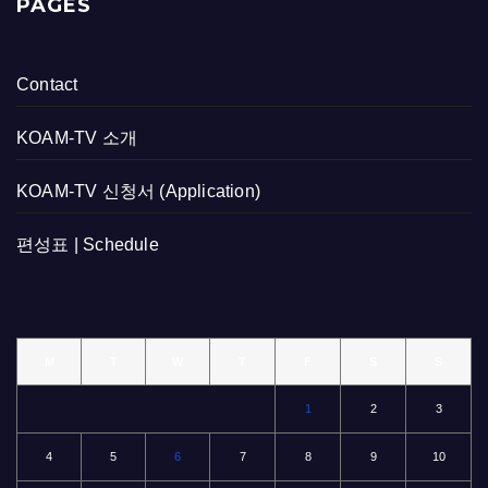
PAGES
Contact
KOAM-TV 소개
KOAM-TV 신청서 (Application)
편성표 | Schedule
M
T
W
T
F
S
S
1
2
3
4
5
6
7
8
9
10