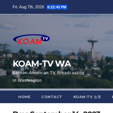
Skip
Fri. Aug 7th, 2026
6:22:46 PM
to
content
KOAM-TV WA
Korean-American TV Broadcasting
in Washington
HOME
CONTACT
KOAM-TV 소개