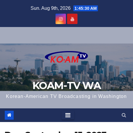
Skip
Sun. Aug 9th, 2026
1:45:31 AM
to
content
KOAM-TV WA
Korean-American TV Broadcasting in Washington