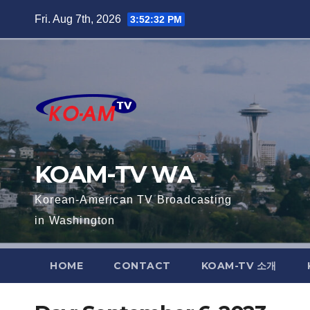
Skip
Fri. Aug 7th, 2026
3:52:33 PM
to
content
KOAM-TV WA
Korean-American TV Broadcasting
in Washington
HOME
CONTACT
KOAM-TV 소개