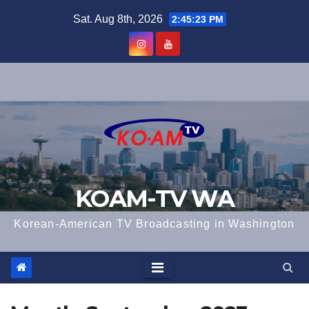
Skip
Sat. Aug 8th, 2026
2:45:23 PM
to
content
KOAM-TV WA
Korean-American TV Broadcasting in Washington