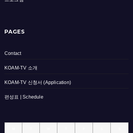
PAGES
Contact
KOAM-TV 소개
KOAM-TV 신청서 (Application)
편성표 | Schedule
M
T
W
T
F
S
S