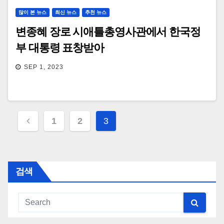
많이 본 뉴스
최신 뉴스
추천 뉴스
변종혜 장로 시애틀총영사관에서 한국정
부 대통령 표창받아
SEP 1, 2023
Posts
1
2
3
navigation
검색