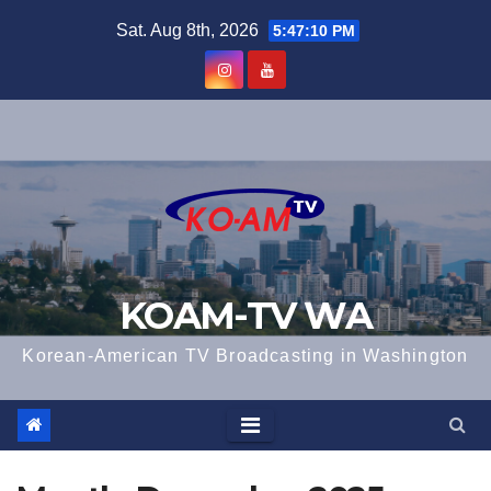
Skip
Sat. Aug 8th, 2026
5:47:11 PM
to
content
KOAM-TV WA
Korean-American TV Broadcasting in Washington