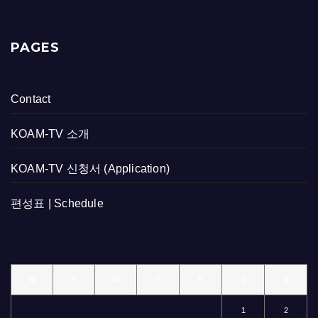
PAGES
Contact
KOAM-TV 소개
KOAM-TV 신청서 (Application)
편성표 | Schedule
M
T
W
T
F
S
S
1
2