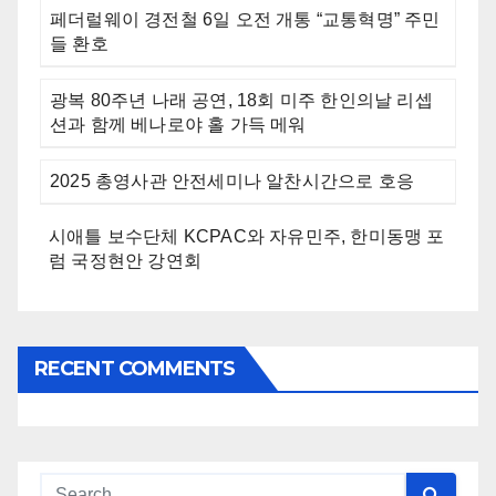
페더럴웨이 경전철 6일 오전 개통 “교통혁명” 주민
들 환호
광복 80주년 나래 공연, 18회 미주 한인의날 리셉
션과 함께 베나로야 홀 가득 메워
2025 총영사관 안전세미나 알찬시간으로 호응
시애틀 보수단체 KCPAC와 자유민주, 한미동맹 포
럼 국정현안 강연회
RECENT COMMENTS