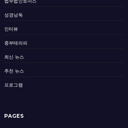
법무법인토마스
성경낭독
인터뷰
종부테라피
최신 뉴스
추천 뉴스
프로그램
PAGES