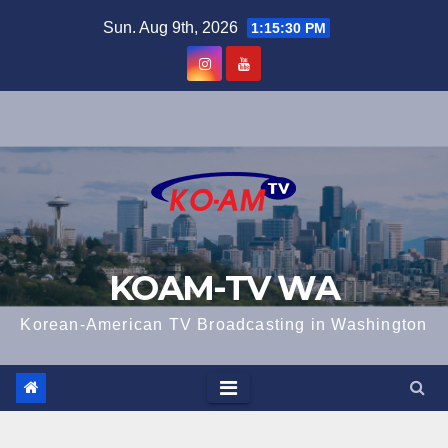
Skip
Sun. Aug 9th, 2026
1:15:31 PM
to
content
KOAM-TV WA
Korean-American TV Broadcasting in Washington