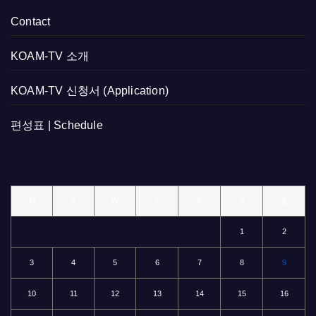
Contact
KOAM-TV 소개
KOAM-TV 신청서 (Application)
편성표 | Schedule
M
T
W
T
F
S
S
1
2
3
4
5
6
7
8
9
10
11
12
13
14
15
16