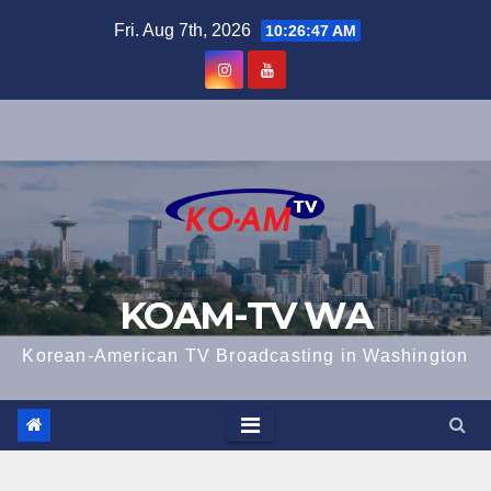
Skip
Fri. Aug 7th, 2026
10:26:47 AM
to
content
KOAM-TV WA
Korean-American TV Broadcasting in Washington