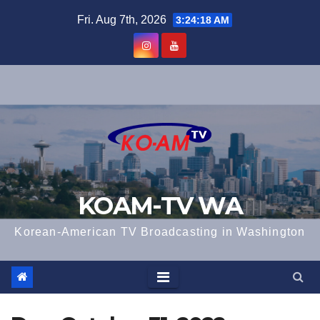
Skip
Fri. Aug 7th, 2026
3:24:19 AM
to
content
KOAM-TV WA
Korean-American TV Broadcasting in Washington