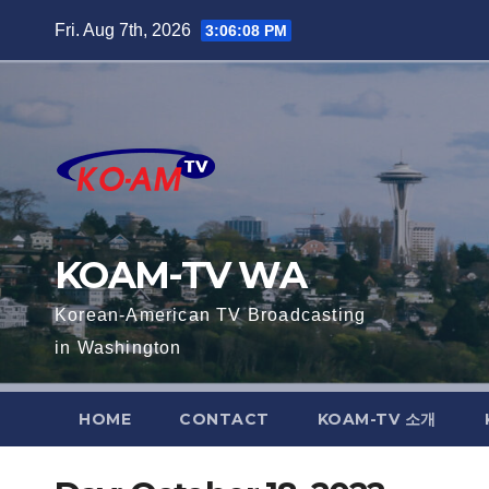
Skip
Fri. Aug 7th, 2026
3:06:09 PM
to
content
KOAM-TV WA
Korean-American TV Broadcasting
in Washington
HOME
CONTACT
KOAM-TV 소개