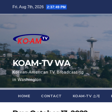
Skip
Fri. Aug 7th, 2026
2:37:49 PM
to
content
KOAM-TV WA
Korean-American TV Broadcasting
in Washington
HOME
CONTACT
KOAM-TV 소개