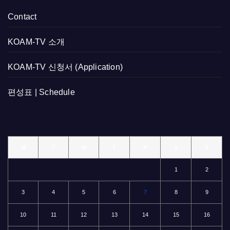
Contact
KOAM-TV 소개
KOAM-TV 신청서 (Application)
편성표 | Schedule
M
T
W
T
F
S
S
1
2
3
4
5
6
7
8
9
10
11
12
13
14
15
16