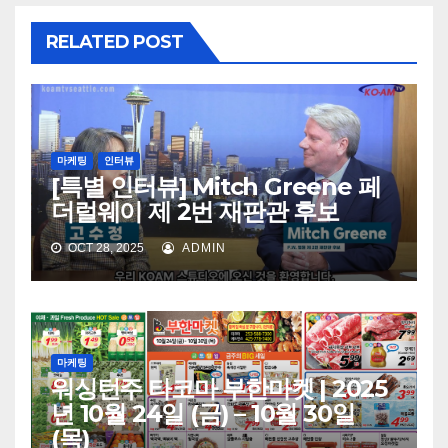
RELATED POST
마케팅
인터뷰
[특별 인터뷰] Mitch Greene 페
더럴웨이 제 2번 재판관 후보
OCT 28, 2025
ADMIN
마케팅
워싱턴주 타코마 부한마켓 | 2025
년 10월 24일 (금) – 10월 30일
(목)