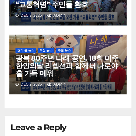
“교통혁명” 주민들 환호
DEC 9, 2025
ADMIN
많이 본 뉴스
최신 뉴스
추천 뉴스
광복 80주년 나래 공연, 18회 미주
한인의날 리셉션과 함께 베나로야
홀 가득 메워
DEC 2, 2025
ADMIN
Leave a Reply