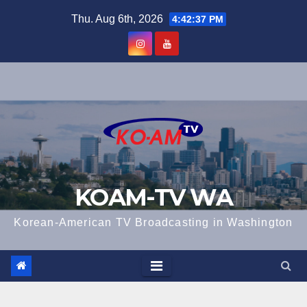
Skip
Thu. Aug 6th, 2026
4:42:38 PM
to
content
KOAM-TV WA
Korean-American TV Broadcasting in Washington