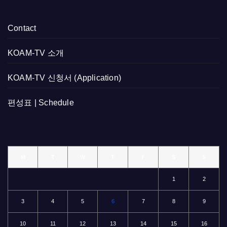
Contact
KOAM-TV 소개
KOAM-TV 신청서 (Application)
편성표 | Schedule
M
T
W
T
F
S
S
1
2
3
4
5
6
7
8
9
10
11
12
13
14
15
16