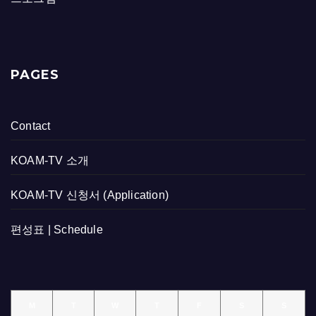
PAGES
Contact
KOAM-TV 소개
KOAM-TV 신청서 (Application)
편성표 | Schedule
M
T
W
T
F
S
S