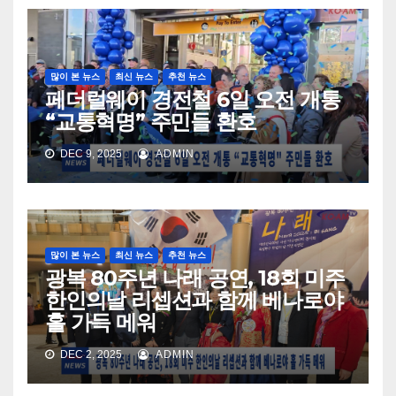
많이 본 뉴스
최신 뉴스
추천 뉴스
페더럴웨이 경전철 6일 오전 개통
“교통혁명” 주민들 환호
DEC 9, 2025
ADMIN
많이 본 뉴스
최신 뉴스
추천 뉴스
광복 80주년 나래 공연, 18회 미주
한인의날 리셉션과 함께 베나로야
홀 가득 메워
DEC 2, 2025
ADMIN