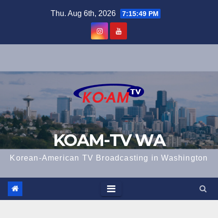
Skip
Thu. Aug 6th, 2026
7:15:49 PM
to
content
KOAM-TV WA
Korean-American TV Broadcasting in Washington