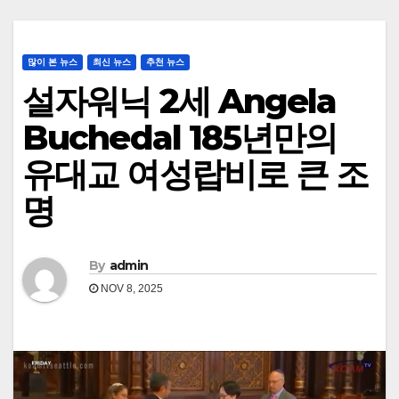
많이 본 뉴스
최신 뉴스
추천 뉴스
설자워닉 2세 Angela
Buchedal 185년만의
유대교 여성랍비로 큰 조
명
By
admin
NOV 8, 2025