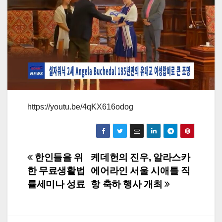
https://youtu.be/4qKX616odog
Post
한인들을 위
케데헌의 진우, 알라스카
한 무료생활법
에어라인 서울 시애틀 직
navigation
률세미나 성료
항 축하 행사 개최