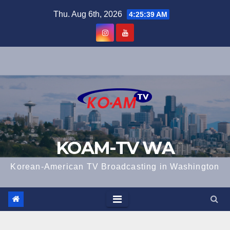
Skip
Thu. Aug 6th, 2026
4:25:39 AM
to
content
KOAM-TV WA
Korean-American TV Broadcasting in Washington