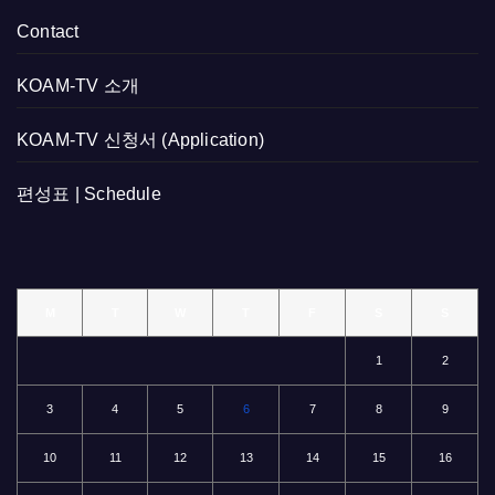
Contact
KOAM-TV 소개
KOAM-TV 신청서 (Application)
편성표 | Schedule
M
T
W
T
F
S
S
1
2
3
4
5
6
7
8
9
10
11
12
13
14
15
16