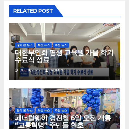
RELATED POST
많이 본 뉴스
최신 뉴스
추천 뉴스
대한부인회 평생 교육원 가을 학기
수료식 성료
DEC 9, 2025
ADMIN
많이 본 뉴스
최신 뉴스
추천 뉴스
페더럴웨이 경전철 6일 오전 개통
“교통혁명” 주민들 환호