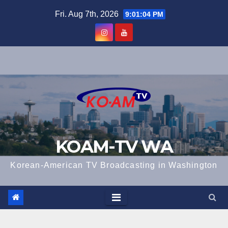
Skip
Fri. Aug 7th, 2026
9:01:04 PM
to
content
KOAM-TV WA
Korean-American TV Broadcasting in Washington