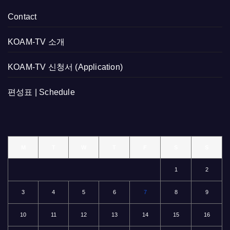
Contact
KOAM-TV 소개
KOAM-TV 신청서 (Application)
편성표 | Schedule
M
T
W
T
F
S
S
1
2
3
4
5
6
7
8
9
10
11
12
13
14
15
16