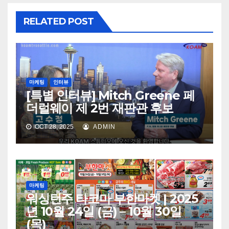
RELATED POST
마케팅
인터뷰
[특별 인터뷰] Mitch Greene 페
더럴웨이 제 2번 재판관 후보
OCT 28, 2025
ADMIN
마케팅
워싱턴주 타코마 부한마켓 | 2025
년 10월 24일 (금) – 10월 30일
(목)