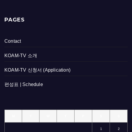
PAGES
Contact
KOAM-TV 소개
KOAM-TV 신청서 (Application)
편성표 | Schedule
M
T
W
T
F
S
S
1
2