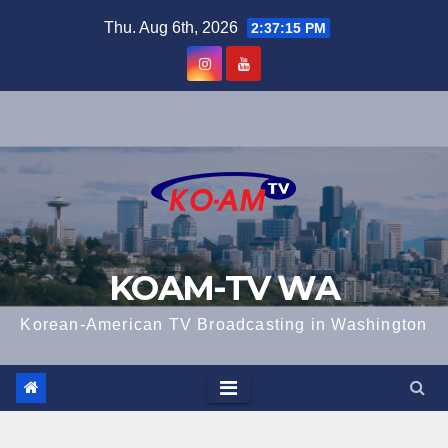
Skip
Thu. Aug 6th, 2026
2:37:15 PM
to
content
KOAM-TV WA
Korean-American TV Broadcasting in Washington