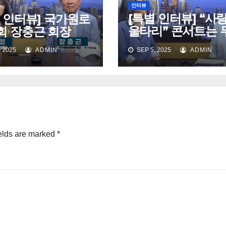
인터뷰
[특별 인터뷰] “사
 인터뷰] 국가원로
울타리” 콘서트는 
회 장충근 회장
인가요? 러빙엔젤
 2025
ADMIN
SEP 5, 2025
ADMIN
(Loving Angels )
elds are marked
*