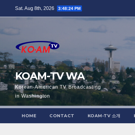
Skip
Sat. Aug 8th, 2026
3:48:26 PM
to
content
KOAM-TV WA
Korean-American TV Broadcasting
in Washington
HOME
CONTACT
KOAM-TV 소개