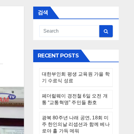
검색
RECENT POSTS
대한부인회 평생 교육원 가을 학
기 수료식 성료
페더럴웨이 경전철 6일 오전 개
통 “교통혁명” 주민들 환호
광복 80주년 나래 공연, 18회 미
주 한인의날 리셉션과 함께 베나
로야 홀 가득 메워