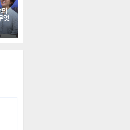
랑의
무엇
스