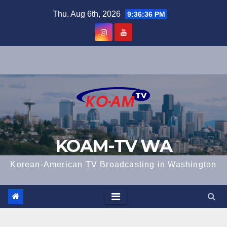
Skip
Thu. Aug 6th, 2026
9:36:36 PM
to
content
KOAM-TV WA
Korean-American TV Broadcasting in Washington