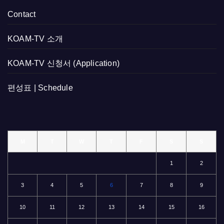
Contact
KOAM-TV 소개
KOAM-TV 신청서 (Application)
편성표 | Schedule
M
T
W
T
F
S
S
1
2
3
4
5
6
7
8
9
10
11
12
13
14
15
16