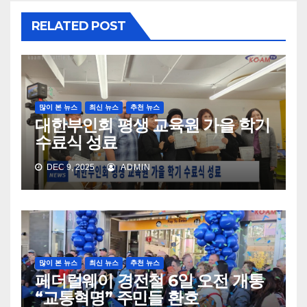
RELATED POST
많이 본 뉴스
최신 뉴스
추천 뉴스
대한부인회 평생 교육원 가을 학기
수료식 성료
DEC 9, 2025
ADMIN
많이 본 뉴스
최신 뉴스
추천 뉴스
페더럴웨이 경전철 6일 오전 개통
“교통혁명” 주민들 환호