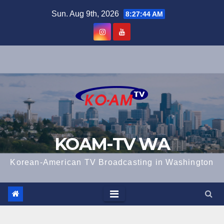
Skip
Sun. Aug 9th, 2026
8:27:45 AM
to
content
KOAM-TV WA
Korean-American TV Broadcasting in Washington