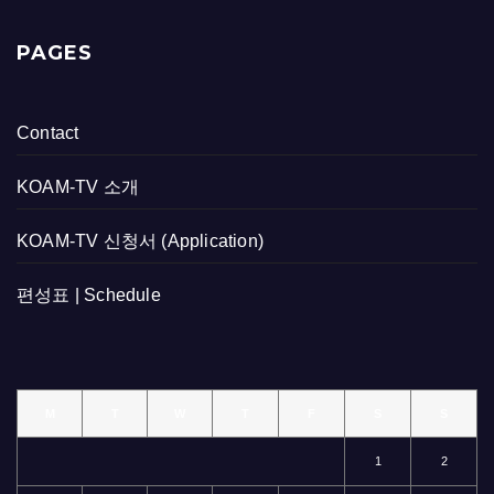
PAGES
Contact
KOAM-TV 소개
KOAM-TV 신청서 (Application)
편성표 | Schedule
M
T
W
T
F
S
S
1
2