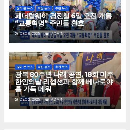
많이 본 뉴스
최신 뉴스
추천 뉴스
페더럴웨이 경전철 6일 오전 개통
“교통혁명” 주민들 환호
DEC 9, 2025
ADMIN
많이 본 뉴스
최신 뉴스
추천 뉴스
광복 80주년 나래 공연, 18회 미주
한인의날 리셉션과 함께 베나로야
홀 가득 메워
DEC 2, 2025
ADMIN