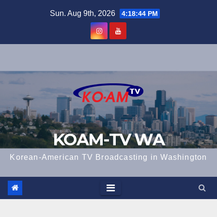
Skip
Sun. Aug 9th, 2026
4:18:44 PM
to
content
KOAM-TV WA
Korean-American TV Broadcasting in Washington