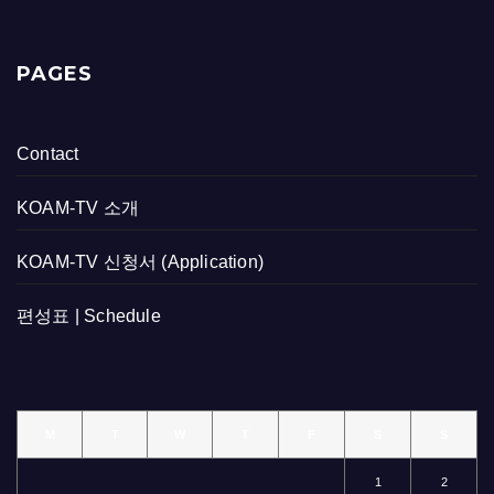
PAGES
Contact
KOAM-TV 소개
KOAM-TV 신청서 (Application)
편성표 | Schedule
M
T
W
T
F
S
S
1
2