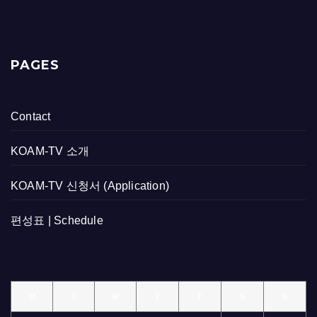
PAGES
Contact
KOAM-TV 소개
KOAM-TV 신청서 (Application)
편성표 | Schedule
M
T
W
T
F
S
S