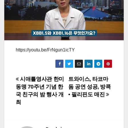
https://youtu.be/FrNgun1icTY
Post
시애틀영사관 한미
트와이스, 타코마
동맹 70주년 기념 한
돔 공연 성공, 방콕
navigation
국 친구의 밤 행사 개
• 필리핀도 매진
최