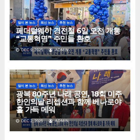
많이 본 뉴스
최신 뉴스
추천 뉴스
페더럴웨이 경전철 6일 오전 개통
“교통혁명” 주민들 환호
DEC 9, 2025
ADMIN
많이 본 뉴스
최신 뉴스
추천 뉴스
광복 80주년 나래 공연, 18회 미주
한인의날 리셉션과 함께 베나로야
홀 가득 메워
DEC 2, 2025
ADMIN