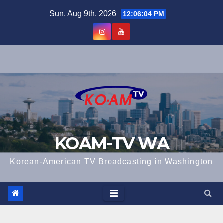
Skip
Sun. Aug 9th, 2026
12:06:05 PM
to
content
KOAM-TV WA
Korean-American TV Broadcasting in Washington