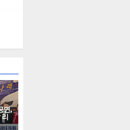
공연,
 리
로야