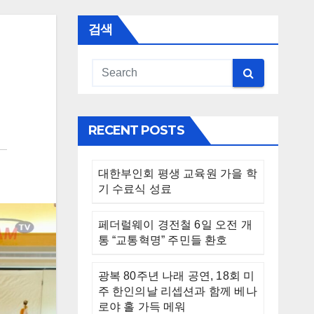
검색
RECENT POSTS
대한부인회 평생 교육원 가을 학
기 수료식 성료
페더럴웨이 경전철 6일 오전 개
통 “교통혁명” 주민들 환호
광복 80주년 나래 공연, 18회 미
주 한인의날 리셉션과 함께 베나
로야 홀 가득 메워