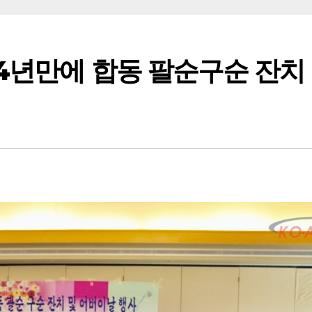
4년만에 합동 팔순구순 잔치