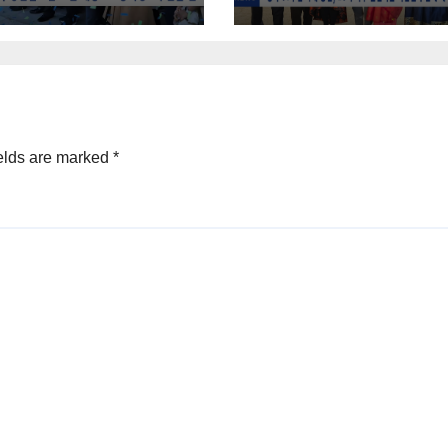
홀 가득 메워
elds are marked
*