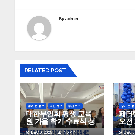
By
admin
RELATED POST
많이 본 뉴스
최신 뉴스
추천 뉴스
많이 본 뉴
대한부인회 평생 교육
페더
원 가을 학기 수료식 성
오전 
료
주민
DEC 9, 2025
ADMIN
DEC 9,