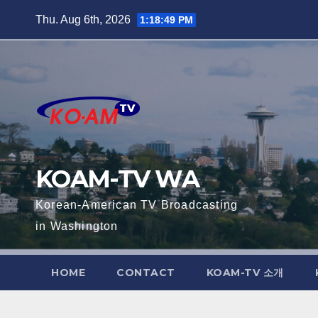
Skip
Thu. Aug 6th, 2026
1:18:50 PM
to
content
KOAM-TV WA
Korean-American TV Broadcasting
in Washington
HOME
CONTACT
KOAM-TV 소개