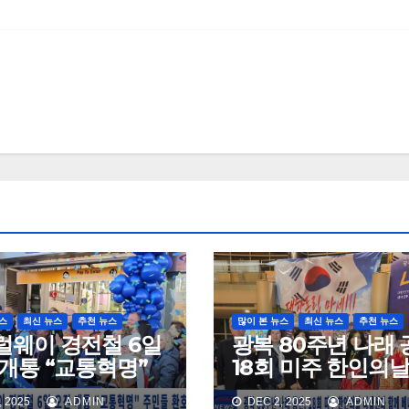
스
최신 뉴스
추천 뉴스
많이 본 뉴스
최신 뉴스
추천 뉴스
럴웨이 경전철 6일
광복 80주년 나래 
개통 “교통혁명”
18회 미주 한인의날
들 환호
셉션과 함께 베나
 2025
ADMIN
DEC 2, 2025
ADMIN