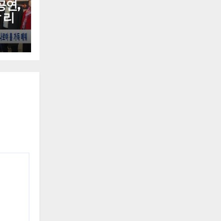
공연,
 리
로야