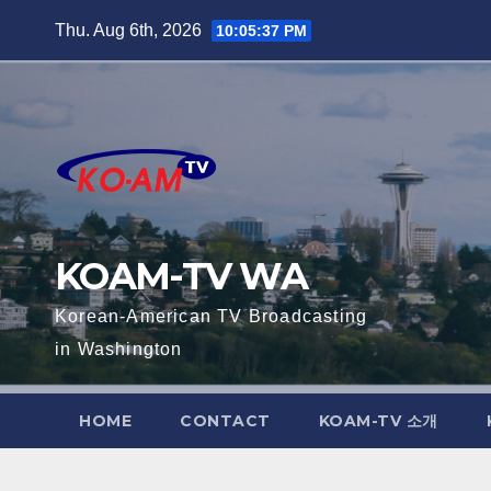
Skip
Thu. Aug 6th, 2026
10:05:38 PM
to
content
KOAM-TV WA
Korean-American TV Broadcasting
in Washington
HOME
CONTACT
KOAM-TV 소개