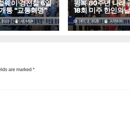
럴웨이 경전철 6일
광복 80주년 나래 
개통 “교통혁명”
18회 미주 한인의날
들 환호
셉션과 함께 베나
 2025
ADMIN
DEC 2, 2025
ADMIN
홀 가득 메워
elds are marked
*