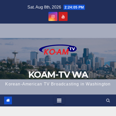
Skip
Sat. Aug 8th, 2026
2:24:06 PM
to
content
KOAM-TV WA
Korean-American TV Broadcasting in Washington