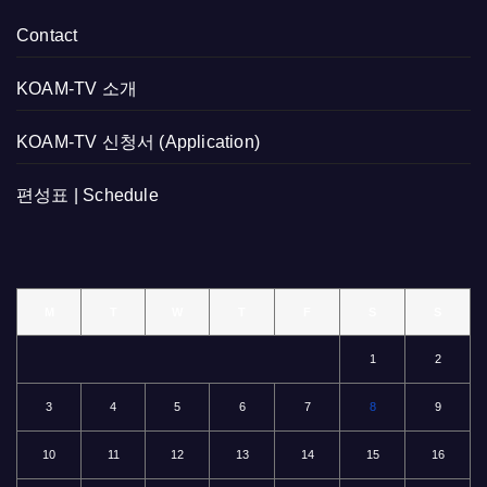
Contact
KOAM-TV 소개
KOAM-TV 신청서 (Application)
편성표 | Schedule
M
T
W
T
F
S
S
1
2
3
4
5
6
7
8
9
10
11
12
13
14
15
16