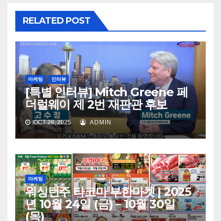
RELATED POST
마케팅
인터뷰
[특별 인터뷰] Mitch Greene 페
더럴웨이 제 2번 재판관 후보
OCT 28, 2025
ADMIN
마케팅
워싱턴주 타코마 부한마켓 | 2025
년 10월 24일 (금) – 10월 30일
(목)