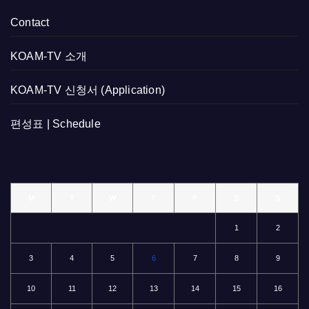
Contact
KOAM-TV 소개
KOAM-TV 신청서 (Application)
편성표 | Schedule
M
T
W
T
F
S
S
1
2
3
4
5
6
7
8
9
10
11
12
13
14
15
16