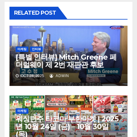
RELATED POST
마케팅
인터뷰
[특별 인터뷰] Mitch Greene 페
더럴웨이 제 2번 재판관 후보
OCT 28, 2025
ADMIN
마케팅
워싱턴주 타코마 부한마켓 | 2025
년 10월 24일 (금) – 10월 30일
(목)