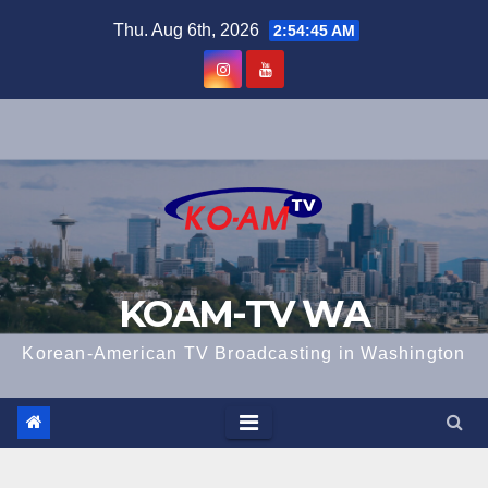
Skip
Thu. Aug 6th, 2026
2:54:46 AM
to
content
KOAM-TV WA
Korean-American TV Broadcasting in Washington